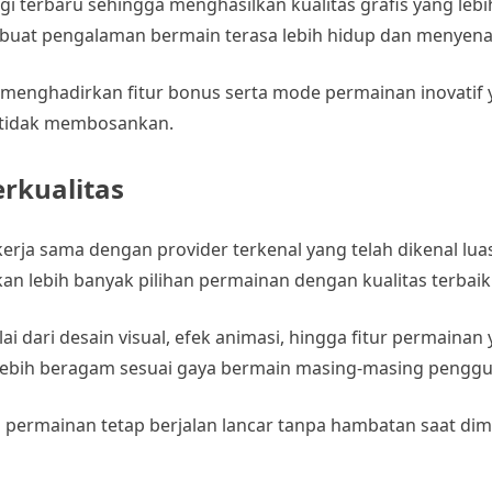
 terbaru sehingga menghasilkan kualitas grafis yang lebi
membuat pengalaman bermain terasa lebih hidup dan menyen
 menghadirkan fitur bonus serta mode permainan inovatif
 tidak membosankan.
erkualitas
ja sama dengan provider terkenal yang telah dikenal luas
an lebih banyak pilihan permainan dengan kualitas terbaik
lai dari desain visual, efek animasi, hingga fitur permainan 
lebih beragam sesuai gaya bermain masing-masing penggu
 permainan tetap berjalan lancar tanpa hambatan saat dim