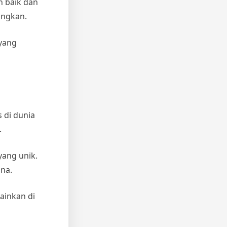
h baik dan
angkan.
 yang
 di dunia
.
yang unik.
na.
ainkan di