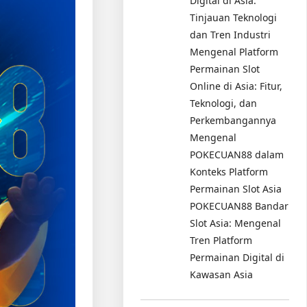
Digital di Asia:
Tinjauan Teknologi
dan Tren Industri
Mengenal Platform
Permainan Slot
Online di Asia: Fitur,
Teknologi, dan
Perkembangannya
Mengenal
POKECUAN88 dalam
Konteks Platform
Permainan Slot Asia
POKECUAN88 Bandar
Slot Asia: Mengenal
Tren Platform
Permainan Digital di
Kawasan Asia