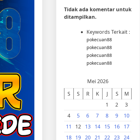
Tidak ada komentar untuk
ditampilkan.
Keywords Terkait :
pokecuan88
pokecuan88
pokecuan88
pokecuan88
Mei 2026
S
S
R
K
J
S
M
1
2
3
4
5
6
7
8
9
10
11
12
13
14
15
16
17
18
19
20
21
22
23
24