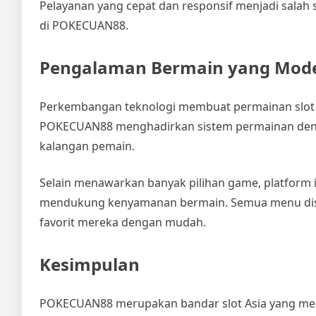
Pelayanan yang cepat dan responsif menjadi sala
di POKECUAN88.
Pengalaman Bermain yang Mod
Perkembangan teknologi membuat permainan slot on
POKECUAN88 menghadirkan sistem permainan deng
kalangan pemain.
Selain menawarkan banyak pilihan game, platform in
mendukung kenyamanan bermain. Semua menu dis
favorit mereka dengan mudah.
Kesimpulan
POKECUAN88 merupakan bandar slot Asia yang mena