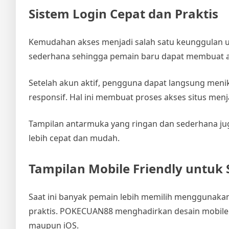
Sistem Login Cepat dan Praktis
Kemudahan akses menjadi salah satu keunggulan u
sederhana sehingga pemain baru dapat membuat 
Setelah akun aktif, pengguna dapat langsung menik
responsif. Hal ini membuat proses akses situs men
Tampilan antarmuka yang ringan dan sederhana 
lebih cepat dan mudah.
Tampilan Mobile Friendly untuk
Saat ini banyak pemain lebih memilih menggunakan
praktis. POKECUAN88 menghadirkan desain mobile f
maupun iOS.