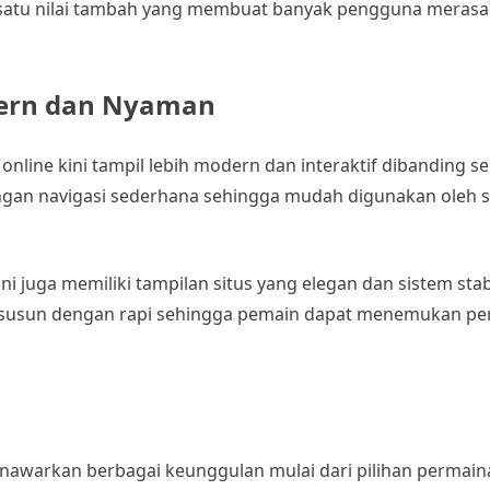
h satu nilai tambah yang membuat banyak pengguna meras
ern dan Nyaman
line kini tampil lebih modern dan interaktif dibanding s
an navigasi sederhana sehingga mudah digunakan oleh 
i juga memiliki tampilan situs yang elegan dan sistem stab
usun dengan rapi sehingga pemain dapat menemukan pe
warkan berbagai keunggulan mulai dari pilihan permain