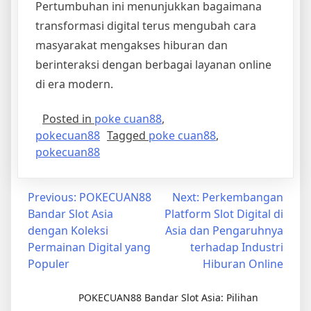
Pertumbuhan ini menunjukkan bagaimana
transformasi digital terus mengubah cara
masyarakat mengakses hiburan dan
berinteraksi dengan berbagai layanan online
di era modern.
Posted in
poke cuan88
,
pokecuan88
Tagged
poke cuan88
,
pokecuan88
Navigasi
Previous:
POKECUAN88
Next:
Perkembangan
Bandar Slot Asia
Platform Slot Digital di
pos
dengan Koleksi
Asia dan Pengaruhnya
Permainan Digital yang
terhadap Industri
Populer
Hiburan Online
POKECUAN88 Bandar Slot Asia: Pilihan