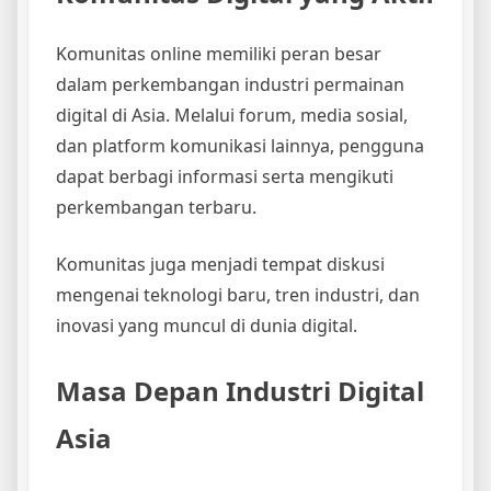
Komunitas online memiliki peran besar
dalam perkembangan industri permainan
digital di Asia. Melalui forum, media sosial,
dan platform komunikasi lainnya, pengguna
dapat berbagi informasi serta mengikuti
perkembangan terbaru.
Komunitas juga menjadi tempat diskusi
mengenai teknologi baru, tren industri, dan
inovasi yang muncul di dunia digital.
Masa Depan Industri Digital
Asia