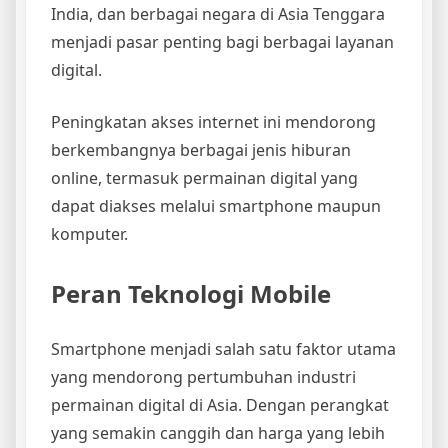
India, dan berbagai negara di Asia Tenggara
menjadi pasar penting bagi berbagai layanan
digital.
Peningkatan akses internet ini mendorong
berkembangnya berbagai jenis hiburan
online, termasuk permainan digital yang
dapat diakses melalui smartphone maupun
komputer.
Peran Teknologi Mobile
Smartphone menjadi salah satu faktor utama
yang mendorong pertumbuhan industri
permainan digital di Asia. Dengan perangkat
yang semakin canggih dan harga yang lebih