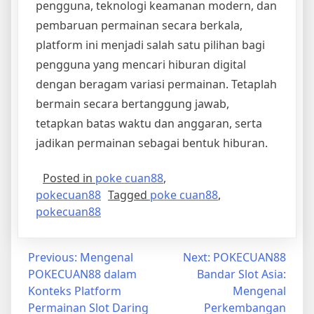
pengguna, teknologi keamanan modern, dan
pembaruan permainan secara berkala,
platform ini menjadi salah satu pilihan bagi
pengguna yang mencari hiburan digital
dengan beragam variasi permainan. Tetaplah
bermain secara bertanggung jawab,
tetapkan batas waktu dan anggaran, serta
jadikan permainan sebagai bentuk hiburan.
Posted in
poke cuan88
,
pokecuan88
Tagged
poke cuan88
,
pokecuan88
Navigasi
Previous:
Mengenal
Next:
POKECUAN88
POKECUAN88 dalam
Bandar Slot Asia:
pos
Konteks Platform
Mengenal
Permainan Slot Daring
Perkembangan