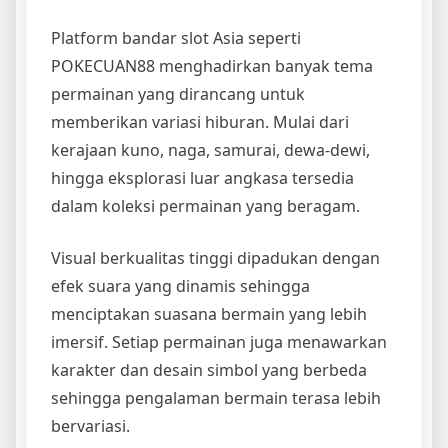
Platform bandar slot Asia seperti
POKECUAN88 menghadirkan banyak tema
permainan yang dirancang untuk
memberikan variasi hiburan. Mulai dari
kerajaan kuno, naga, samurai, dewa-dewi,
hingga eksplorasi luar angkasa tersedia
dalam koleksi permainan yang beragam.
Visual berkualitas tinggi dipadukan dengan
efek suara yang dinamis sehingga
menciptakan suasana bermain yang lebih
imersif. Setiap permainan juga menawarkan
karakter dan desain simbol yang berbeda
sehingga pengalaman bermain terasa lebih
bervariasi.