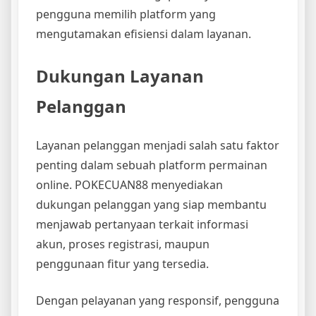
pengguna memilih platform yang
mengutamakan efisiensi dalam layanan.
Dukungan Layanan
Pelanggan
Layanan pelanggan menjadi salah satu faktor
penting dalam sebuah platform permainan
online. POKECUAN88 menyediakan
dukungan pelanggan yang siap membantu
menjawab pertanyaan terkait informasi
akun, proses registrasi, maupun
penggunaan fitur yang tersedia.
Dengan pelayanan yang responsif, pengguna