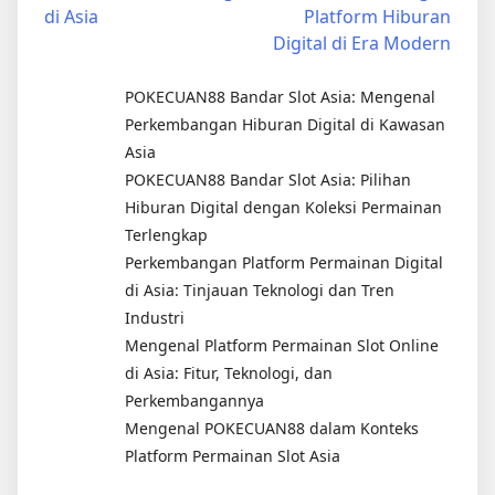
di Asia
Platform Hiburan
Digital di Era Modern
POKECUAN88 Bandar Slot Asia: Mengenal
Perkembangan Hiburan Digital di Kawasan
Asia
POKECUAN88 Bandar Slot Asia: Pilihan
Hiburan Digital dengan Koleksi Permainan
Terlengkap
Perkembangan Platform Permainan Digital
di Asia: Tinjauan Teknologi dan Tren
Industri
Mengenal Platform Permainan Slot Online
di Asia: Fitur, Teknologi, dan
Perkembangannya
Mengenal POKECUAN88 dalam Konteks
Platform Permainan Slot Asia