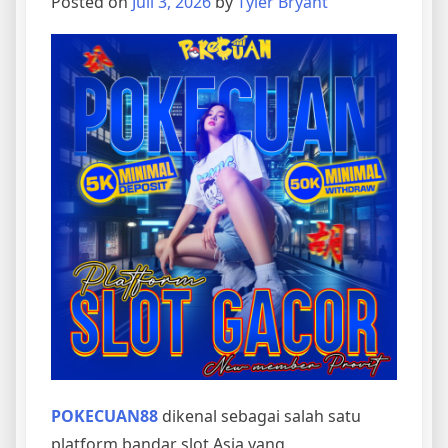
Posted on
Juli 3, 2026
by
Tyler Bryant
POKECUAN88
dikenal sebagai salah satu
platform bandar slot Asia yang