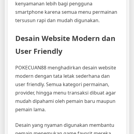
kenyamanan lebih bagi pengguna
smartphone karena semua menu permainan
tersusun rapi dan mudah digunakan.
Desain Website Modern dan
User Friendly
POKECUAN88 menghadirkan desain website
modern dengan tata letak sederhana dan
user friendly. Semua kategori permainan,
provider, hingga menu transaksi dibuat agar
mudah dipahami oleh pemain baru maupun
pemain lama.
Desain yang nyaman digunakan membantu
pemain menemukan game favorit mereka