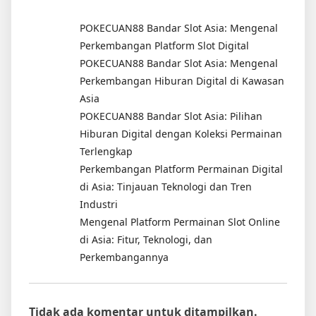
POKECUAN88 Bandar Slot Asia: Mengenal
Perkembangan Platform Slot Digital
POKECUAN88 Bandar Slot Asia: Mengenal
Perkembangan Hiburan Digital di Kawasan
Asia
POKECUAN88 Bandar Slot Asia: Pilihan
Hiburan Digital dengan Koleksi Permainan
Terlengkap
Perkembangan Platform Permainan Digital
di Asia: Tinjauan Teknologi dan Tren
Industri
Mengenal Platform Permainan Slot Online
di Asia: Fitur, Teknologi, dan
Perkembangannya
Tidak ada komentar untuk ditampilkan.