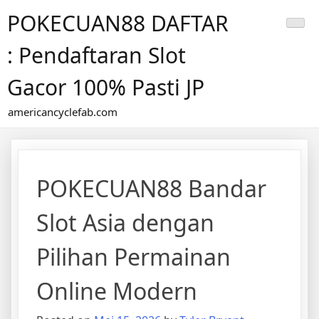
Skip
POKECUAN88 DAFTAR
to
content
: Pendaftaran Slot
Gacor 100% Pasti JP
americancyclefab.com
POKECUAN88 Bandar
Slot Asia dengan
Pilihan Permainan
Online Modern