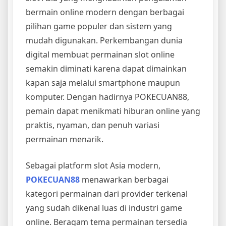
bermain online modern dengan berbagai
pilihan game populer dan sistem yang
mudah digunakan. Perkembangan dunia
digital membuat permainan slot online
semakin diminati karena dapat dimainkan
kapan saja melalui smartphone maupun
komputer. Dengan hadirnya POKECUAN88,
pemain dapat menikmati hiburan online yang
praktis, nyaman, dan penuh variasi
permainan menarik.
Sebagai platform slot Asia modern,
POKECUAN88
menawarkan berbagai
kategori permainan dari provider terkenal
yang sudah dikenal luas di industri game
online. Beragam tema permainan tersedia