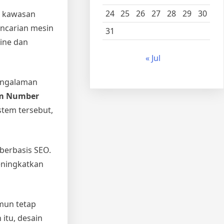
24
25
26
27
28
29
30
i kawasan
encarian mesin
31
line dan
« Jul
engalaman
m Number
stem tersebut,
berbasis SEO.
eningkatkan
mun tetap
itu, desain