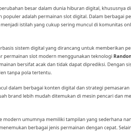
erubahan besar dalam dunia hiburan digital, khususnya d
n populer adalah permainan slot digital. Dalam berbagai p
menjadi istilah yang cukup sering muncul di komunitas on
basis sistem digital yang dirancang untuk memberikan p
sar permainan slot modern menggunakan teknologi
Rando
ainan bersifat acak dan tidak dapat diprediksi. Dengan si
en tanpa pola tertentu.
l dalam berbagai konten digital dan strategi pemasaran 
h brand lebih mudah ditemukan di mesin pencari dan m
line modern umumnya memiliki tampilan yang sederhana na
enemukan berbagai jenis permainan dengan cepat. Selain 