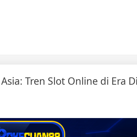
ia: Tren Slot Online di Era Di