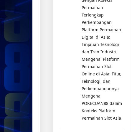
dengan Koleksi
Permainan
Terlengkap
Perkembangan
Platform Permainan
Digital di Asia:
Tinjauan Teknologi
dan Tren Industri
Mengenal Platform
Permainan Slot
Online di Asia: Fitur,
Teknologi, dan
Perkembangannya
Mengenal
POKECUAN88 dalam
Konteks Platform
Permainan Slot Asia