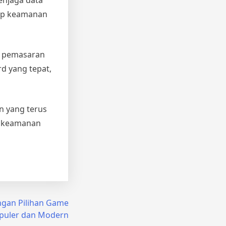
dap keamanan
i pemasaran
d yang tepat,
n yang terus
a keamanan
ngan Pilihan Game
puler dan Modern