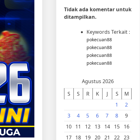
Tidak ada komentar untuk
ditampilkan.
Keywords Terkait :
pokecuan88
pokecuan88
pokecuan88
pokecuan88
Agustus 2026
S
S
R
K
J
S
M
1
2
3
4
5
6
7
8
9
10
11
12
13
14
15
16
17
18
19
20
21
22
23