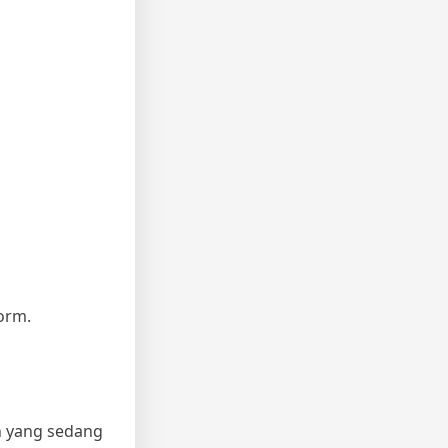
orm.
n yang sedang