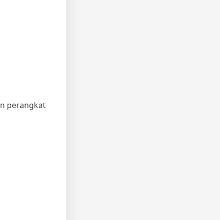
n perangkat