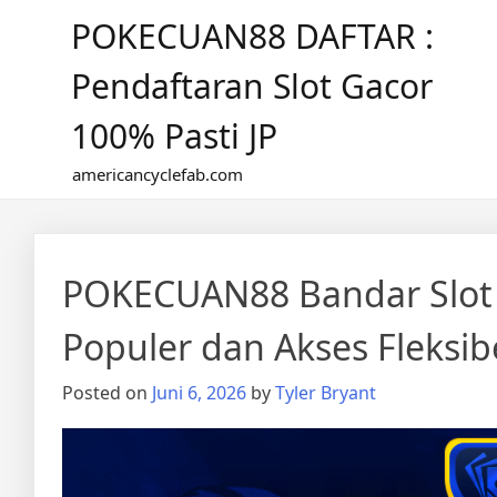
Skip
POKECUAN88 DAFTAR :
to
content
Pendaftaran Slot Gacor
100% Pasti JP
americancyclefab.com
POKECUAN88 Bandar Slot 
Populer dan Akses Fleksib
Posted on
Juni 6, 2026
by
Tyler Bryant