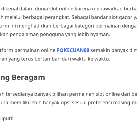
dikenal dalam dunia slot online karena menawarkan berbag
 melalui berbagai perangkat. Sebagai bandar slot gacor y
orm ini menghadirkan berbagai kategori permainan denga
ikan pengalaman pengguna yang lebih nyaman.
latform permainan online
POKECUAN88
semakin banyak dim
inan yang terus bertambah dari waktu ke waktu.
yang Beragam
h tersedianya banyak pilihan permainan slot online dari b
 memiliki lebih banyak opsi sesuai preferensi masing-m
iputi: