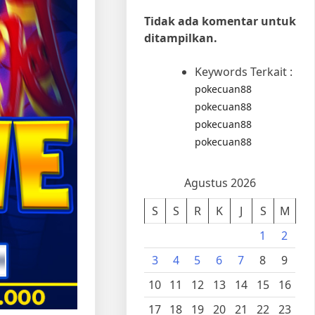
Tidak ada komentar untuk
ditampilkan.
Keywords Terkait :
pokecuan88
pokecuan88
pokecuan88
pokecuan88
Agustus 2026
S
S
R
K
J
S
M
1
2
3
4
5
6
7
8
9
10
11
12
13
14
15
16
17
18
19
20
21
22
23