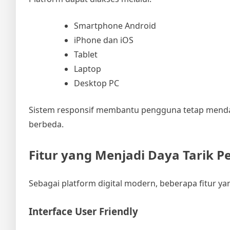
Smartphone Android
iPhone dan iOS
Tablet
Laptop
Desktop PC
Sistem responsif membantu pengguna tetap men
berbeda.
Fitur yang Menjadi Daya Tarik 
Sebagai platform digital modern, beberapa fitur y
Interface User Friendly