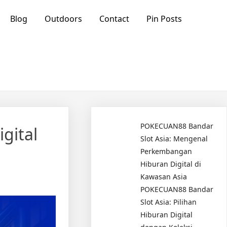
Blog
Outdoors
Contact
Pin Posts
POKECUAN88 Bandar
gital
Slot Asia: Mengenal
Perkembangan
Hiburan Digital di
Kawasan Asia
POKECUAN88 Bandar
Slot Asia: Pilihan
Hiburan Digital