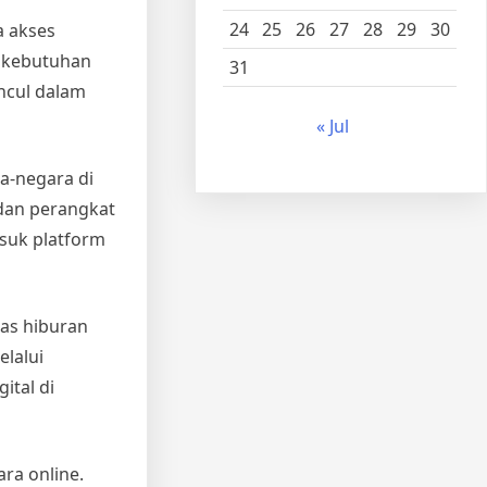
24
25
26
27
28
29
30
a akses
i kebutuhan
31
ncul dalam
« Jul
a-negara di
 dan perangkat
asuk platform
as hiburan
elalui
ital di
ra online.